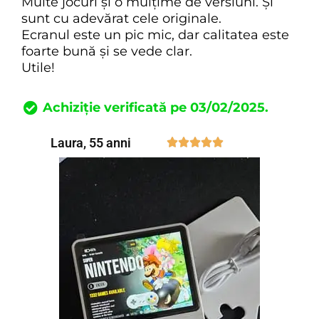
Multe jocuri și o mulțime de versiuni. Și
sunt cu adevărat cele originale.
Ecranul este un pic mic, dar calitatea este
foarte bună și se vede clar.
Utile!
Achiziție verificată pe 03/02/2025.
Laura, 55 anni




