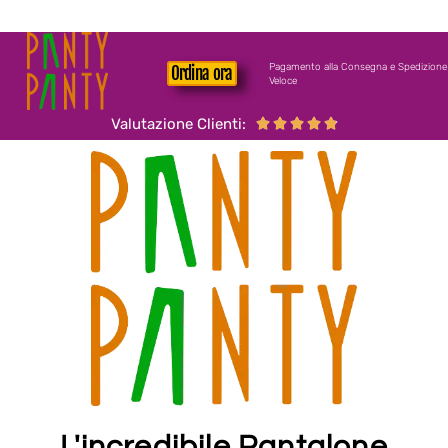
Pagamento alla Consegna e Spedizione
Ordina ora
Veloce
Valutazione Clienti:





L'incredibile Pantalone