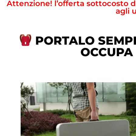
Attenzione! l’offerta sottocosto 
agli 
PORTALO SEMPR
OCCUPA 