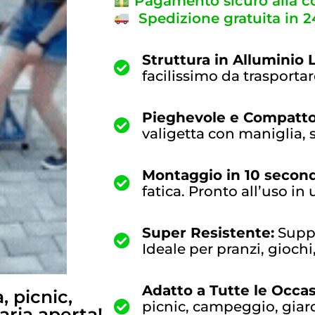
Pagamento sicuro alla 
Spedizione gratuita in 
Struttura in Alluminio 
facilissimo da trasporta
Pieghevole e Compatto
valigetta con maniglia, s
Montaggio in 10 second
fatica. Pronto all’uso in
Super Resistente:
Suppo
Ideale per pranzi, giochi, 
Adatto a Tutte le Occa
 picnic,
picnic, campeggio, giardi
’aria aperta!