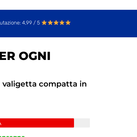
utazione: 4,99 / 5
ER OGNI
na valigetta compatta in
A