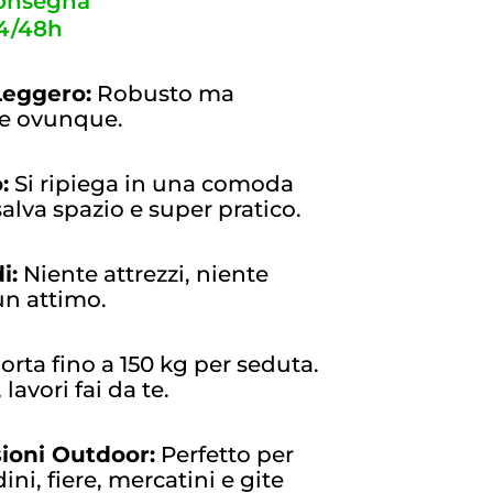
consegna
24/48h
Leggero:
Robusto ma
re ovunque.
:
Si ripiega in una comoda
alva spazio e super pratico.
i:
Niente attrezzi, niente
 un attimo.
rta fino a 150 kg per seduta.
lavori fai da te.
sioni Outdoor:
Perfetto per
ni, fiere, mercatini e gite