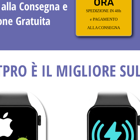
ORA
alla Consegna e
SPEDIZIONE IN 48h
one Gratuita
e PAGAMENTO
ALLA CONSEGNA
TPRO È IL MIGLIORE S