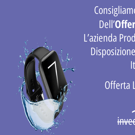
Consigliamo
Offe
Dell’
L’azienda Pro
Disposizione
I
Offerta 
inve