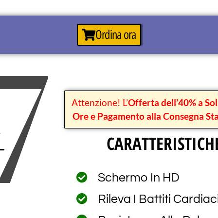
Ordina ora
Attenzione! L’
Offerta dell’40% a So
Ore e Pagamento alla Consegna Sta
CARATTERISTICH
Schermo In HD
Rileva I Battiti Cardiac