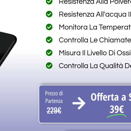
Resistenza Alla Polver
Resistenza All'acqua 
Monitora La Tempera
Controlla Le Chiamate
Misura Il Livello Di O
Controlla La Qualità D
Prezzo di
Offerta a 
Partenza
39€
229€