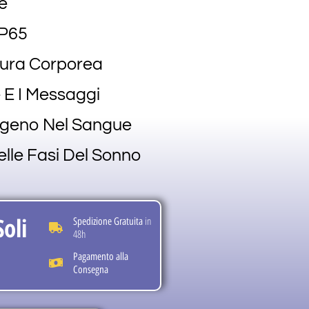
e
IP65
tura Corporea
 E I Messaggi
ssigeno Nel Sangue
elle Fasi Del Sonno
Soli
in
Spedizione Gratuita
48h
Pagamento alla
Consegna