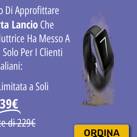
 Di Approfittare
rta Lancio
Che
duttrice Ha Messo A
 Solo Per I Clienti
taliani:
Limitata a Soli
39€
ce di 229€
ORDINA